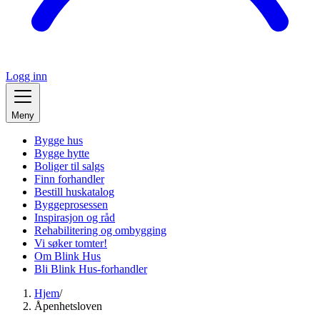
Logg inn
Meny
Bygge hus
Bygge hytte
Boliger til salgs
Finn forhandler
Bestill huskatalog
Byggeprosessen
Inspirasjon og råd
Rehabilitering og ombygging
Vi søker tomter!
Om Blink Hus
Bli Blink Hus-forhandler
Hjem
/
Åpenhetsloven