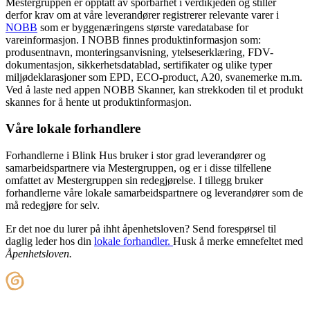
Mestergruppen er opptatt av sporbarhet i verdikjeden og stiller
derfor krav om at våre leverandører registrerer relevante varer i
NOBB
som er byggenæringens største varedatabase for
vareinformasjon. I NOBB finnes produktinformasjon som:
produsentnavn, monteringsanvisning, ytelseserklæring, FDV-
dokumentasjon, sikkerhetsdatablad, sertifikater og ulike typer
miljødeklarasjoner som EPD, ECO-product, A20, svanemerke m.m.
Ved å laste ned appen NOBB Skanner, kan strekkoden til et produkt
skannes for å hente ut produktinformasjon.
Våre lokale forhandlere
Forhandlerne i Blink Hus bruker i stor grad leverandører og
samarbeidspartnere via Mestergruppen, og er i disse tilfellene
omfattet av Mestergruppen sin redegjørelse. I tillegg bruker
forhandlerne våre lokale samarbeidspartnere og leverandører som de
må redegjøre for selv.
Er det noe du lurer på ihht åpenhetsloven? Send forespørsel til
daglig leder hos din
lokale forhandler.
Husk å merke emnefeltet med
Åpenhetsloven.