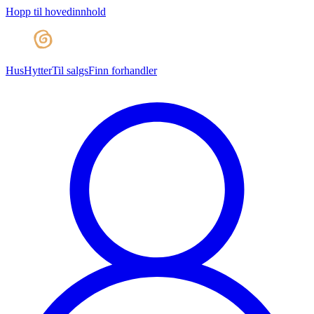
Hopp til hovedinnhold
Hus
Hytter
Til salgs
Finn forhandler