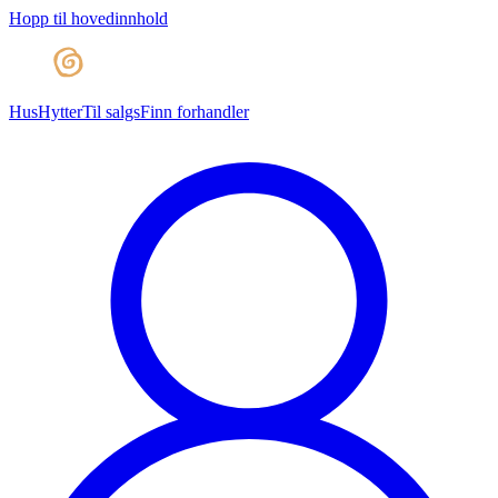
Hopp til hovedinnhold
Hus
Hytter
Til salgs
Finn forhandler