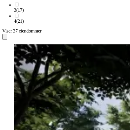
3
(
17
)
4
(
21
)
Viser
37
eiendommer