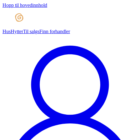
Hopp til hovedinnhold
Hus
Hytter
Til salgs
Finn forhandler