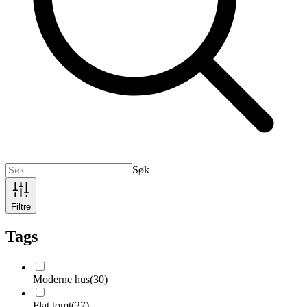
Søk
Filtre
Tags
Moderne hus
(
30
)
Flat tomt
(
27
)