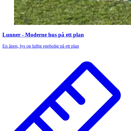
Lunner - Moderne hus på ett plan
En åpen, lys og luftig enebolig på ett plan