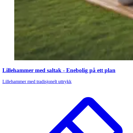
Lillehammer med saltak - Enebolig på ett plan
Lillehammer med tradisjonelt uttrykk