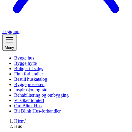
Logg inn
Meny
Bygge hus
Bygge hytte
Boliger til salgs
Finn forhandler
Bestill huskatalog
Byggeprosessen
Inspirasjon og råd
Rehabilitering og ombygging
Vi søker tomter!
Om Blink Hus
Bli Blink Hus-forhandler
Hjem
/
Hus