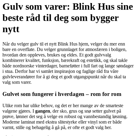
Gulv som varer: Blink Hus sine
beste råd til deg som bygger
nytt
Når du velger gulv til et nytt Blink Hus hjem, velger du mer enn
bare en overflate. Du velger grunnlaget for atmosfæren i boligen,
hvordan den oppleves, brukes og eldes. Et godt gulvvalg
kombinerer kvalitet, funksjon, bærekraft og estetikk, og skal takle
både nordnorske vinterdager, barneføtter i full fart og lange søndager
i stua. Derfor har vi samlet inspirasjon og faglige råd fra våre
gulvleverandører for å gi deg et godt utgangspunkt når du skal ta
valg som varer.
Gulvet som fungerer i hverdagen – rom for rom
Ulike rom har ulike behov, og det er her mange av de smarteste
valgene gjøres. I
gangen
, der sko, grus og snø setter gulvet på
prøve, lønner det seg å velge en robust og vannbestandig løsning.
Moderne laminat med ekstra slitestyrke eller vinyl som er både
varmt, stille og behagelig å gå på, er ofte et godt valg her.