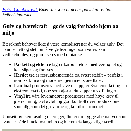
Foto: Combiwood.
Eikelister som matcher gulvet gir et fint
helthetsinntrykk.
Gulv og bærekraft – gode valg for både hjem og
miljø
Bærekraft behøver ikke å være komplisert når du velger gulv. Det
handler rett og slett om å velge løsninger som varer, kan
vedlikeholdes, og produseres med omtanke.
Parkett og ekte tre
lagrer karbon, eldes med verdighet og
kan slipes og fornyes.
Herdet tre
er ressursbesparende og svært stabilt – perfekt i
nordisk klima og moderne hjem med store flater.
Laminat
produseres med lave utslipp, er Svanemerket og har
ekstrem levetid, noe som gjør at du slipper utskiftninger.
Vinyl
fra våre leverandører produseres med høye krav til
gjenvinning, lavt avfall og god kontroll over produksjonen –
samtidig som det gir varme og komfort i rommet.
Uansett hvilken løsning du velger, finner du trygge alternativer som
ivaretar både inneklima, miljø og hjemmets langsiktige verdi.