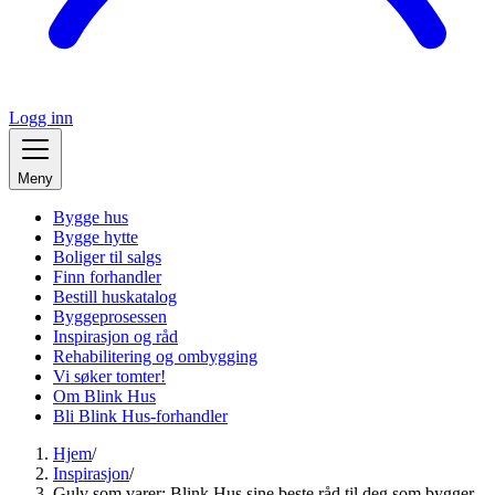
Logg inn
Meny
Bygge hus
Bygge hytte
Boliger til salgs
Finn forhandler
Bestill huskatalog
Byggeprosessen
Inspirasjon og råd
Rehabilitering og ombygging
Vi søker tomter!
Om Blink Hus
Bli Blink Hus-forhandler
Hjem
/
Inspirasjon
/
Gulv som varer: Blink Hus sine beste råd til deg som bygger