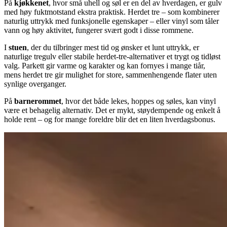
På
kjøkkenet
, hvor små uhell og søl er en del av hverdagen, er gulv
med høy fuktmotstand ekstra praktisk. Herdet tre – som kombinerer
naturlig uttrykk med funksjonelle egenskaper – eller vinyl som tåler
vann og høy aktivitet, fungerer svært godt i disse rommene.
I
stuen
, der du tilbringer mest tid og ønsker et lunt uttrykk, er
naturlige tregulv eller stabile herdet-tre‑alternativer et trygt og tidløst
valg. Parkett gir varme og karakter og kan fornyes i mange tiår,
mens herdet tre gir mulighet for store, sammenhengende flater uten
synlige overganger.
På
barnerommet
, hvor det både lekes, hoppes og søles, kan vinyl
være et behagelig alternativ. Det er mykt, støydempende og enkelt å
holde rent – og for mange foreldre blir det en liten hverdagsbonus.