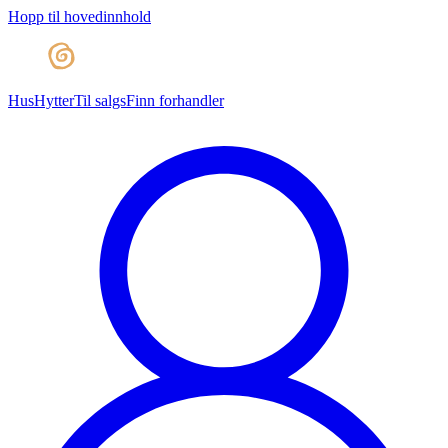
Hopp til hovedinnhold
Hus
Hytter
Til salgs
Finn forhandler