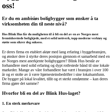
oss!
Er du en ambisiøs boligbygger som ønsker å ta
virksomheten din til neste nivå?
Hos Blink Hus får du muligheten til å bli en del av en av Norges mest
fremtidsrettede boligkjede, med et solid nettverk, topp moderne verktøy og
støtte som sikrer deg suksess.
Er deres firma en etablert aktør med lang erfaring i byggebransjen,
og ønsker dere å styrke deres posisjon gjennom et samarbeid med en
av Norges mest anerkjente boligbyggere? Blink Hus består av
forhandlere med solid erfaring og dypt rotfestede bånd til sine lokale
markeder. Mange av våre forhandlere har vært i bransjen i over 100
år og er stolte av å være hjørnesteinsbedrifter i sine lokalsamfunn.
De bygger på lokal kvalitet, tillit og et sterkt omdømme – kan deres
firma gjøre det samme?
Hvorfor bli en del av Blink Hus-laget?
1.
En sterk merkevare