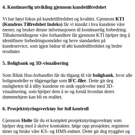
4.
Kontinuerlig utvikling gjennom kundetilfredshet
Vi har høyt fokus på kundetilfredshet og kvalitet. Gjennom
KTI
(Kundens Tilfredshet Indeks)
får vi innsikt i hva kundene våre
mener, og bruker denne informasjonen til kontinuerlig forbedring.
Tilbakemeldingene våre forhandlere får gjennom KTI hjelper deg å
identifisere forbedringsområder og heve standarden på
kundeservice, som igjen bidrar til økt kundetilfredshet og bedre
resultater.
5. Boligbank og
3D-visualisering
Som Blink Hus-forhandler får du tilgang til vår
boligbank
, hvor alle
boligmodeller er tilgjengelige som
IFC-filer
. Dette gir deg
muligheten til å tilby kundene en unik opplevelse med 3D-
visualisering, som hjelper dem å se og forstå hvordan deres
drømmehjem kan bli en realitet.
6.
Prosjektstyringsverktøy for full kontroll
Gjennom
Holte
får du et komplett prosjektstyringsverktøy som
hjelper deg med å skrive kontrakter, følge opp prosjekter, registrere
timer og bruke våre KS- og HMS-rutiner. Dette gir deg trygghet og