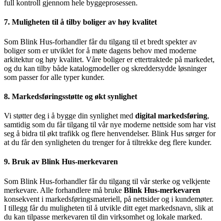
full kontroll gjennom hele byggeprosessen.
7.
Muligheten til å tilby boliger av høy kvalitet
Som Blink Hus-forhandler får du tilgang til et bredt spekter av
boliger som er utviklet for å møte dagens behov med moderne
arkitektur og høy kvalitet. Våre boliger er ettertraktede på markedet,
og du kan tilby både katalogmodeller og skreddersydde løsninger
som passer for alle typer kunder.
8.
Markedsføringsstøtte og økt synlighet
Vi støtter deg i å bygge din synlighet med
digital markedsføring
,
samtidig som du får tilgang til vår nye moderne nettside som har vist
seg å bidra til økt trafikk og flere henvendelser. Blink Hus sørger for
at du får den synligheten du trenger for å tiltrekke deg flere kunder.
9.
Bruk av Blink Hus-merkevaren
Som Blink Hus-forhandler får du tilgang til vår sterke og velkjente
merkevare. Alle forhandlere må bruke
Blink Hus-merkevaren
konsekvent i markedsføringsmateriell, på nettsider og i kundemøter.
I tillegg får du muligheten til å utvikle ditt eget markedsnavn, slik at
du kan tilpasse merkevaren til din virksomhet og lokale marked.