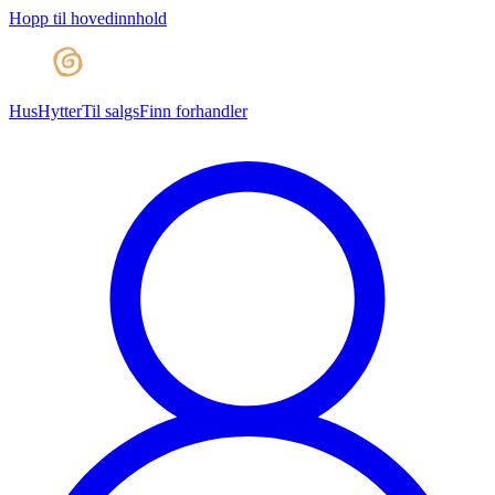
Hopp til hovedinnhold
Hus
Hytter
Til salgs
Finn forhandler