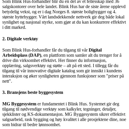
Som Blink Hus-forhandler blir du en del av et fellesskap med 36
salgskontorer over hele landet. Blink Hus har de siste årene opplevd
betydelig vekst, og er i dag Norges 8. største boligbygger og 4.
største hyttebygger. Vårt landsdekkende nettverk gir deg både lokal
synlighet og nasjonal styrke, som gjør at du kan konkurrere effektivt
i ditt marked.
2.
Digitale verktøy
Som Blink Hus-forhandler får du tilgang til vår
Digital
Arbeidsplass (DAP)
, en plattform som samler alt du trenger for å
drive din virksomhet effektivt. Her finner du informasjon,
opplæring, salgsverktøy og støtte – alt på ett sted. I tillegg får du
tilgang til vår innovative digitale katalog som gir innsikt i kundens
interaksjon og øker synligheten gjennom funksjoner som "priser på
nett".
3.
Bransjens beste byggesystem
MG Byggesystem
er fundamentet i Blink Hus. Systemet gir deg
tilgang til nødvendige verktøy som kalkyler, tegninger, detaljer,
sjekklister og KS-dokumentasjon. MG Byggesystem sikrer effektivt
salgsarbeid, rask bygging og høy kvalitet i alle prosjektene dine, noe
som bidrar til bedre lønnsomhet.