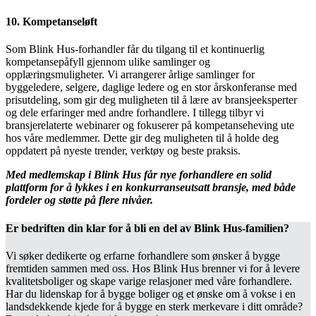
10.
Kompetanseløft
Som Blink Hus-forhandler får du tilgang til et kontinuerlig
kompetansepåfyll gjennom ulike samlinger og
opplæringsmuligheter. Vi arrangerer årlige samlinger for
byggeledere, selgere, daglige ledere og en stor årskonferanse med
prisutdeling, som gir deg muligheten til å lære av bransjeeksperter
og dele erfaringer med andre forhandlere. I tillegg tilbyr vi
bransjerelaterte webinarer og fokuserer på kompetanseheving ute
hos våre medlemmer. Dette gir deg muligheten til å holde deg
oppdatert på nyeste trender, verktøy og beste praksis.
Med medlemskap i Blink Hus får nye forhandlere en solid
plattform for å lykkes i en konkurranseutsatt bransje, med både
fordeler og støtte på flere nivåer.
Er bedriften din klar for å bli en del av Blink Hus-familien?
Vi søker dedikerte og erfarne forhandlere som ønsker å bygge
fremtiden sammen med oss. Hos Blink Hus brenner vi for å levere
kvalitetsboliger og skape varige relasjoner med våre forhandlere.
Har du lidenskap for å bygge boliger og et ønske om å vokse i en
landsdekkende kjede for å bygge en sterk merkevare i ditt område?