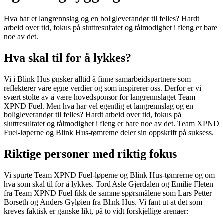
Hva har et langrennslag og en boligleverandør til felles? Hardt
arbeid over tid, fokus på sluttresultatet og tålmodighet i fleng er bare
noe av det.
Hva skal til for å lykkes?
Vi i Blink Hus ønsker alltid å finne samarbeidspartnere som
reflekterer våre egne verdier og som inspirerer oss. Derfor er vi
svært stolte av å være hovedsponsor for langrennslaget Team
XPND Fuel. Men hva har vel egentlig et langrennslag og en
boligleverandør til felles? Hardt arbeid over tid, fokus på
sluttresultatet og tålmodighet i fleng er bare noe av det. Team XPND
Fuel-løperne og Blink Hus-tømrerne deler sin oppskrift på suksess.
Riktige personer med riktig fokus
Vi spurte Team XPND Fuel-løperne og Blink Hus-tømrerne og om
hva som skal til for å lykkes. Tord Asle Gjerdalen og Emilie Fleten
fra Team XPND Fuel fikk de samme spørsmålene som Lars Petter
Borseth og Anders Gyløien fra Blink Hus. Vi fant ut at det som
kreves faktisk er ganske likt, på to vidt forskjellige arenaer: