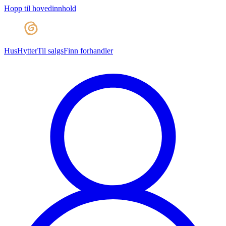
Hopp til hovedinnhold
Hus
Hytter
Til salgs
Finn forhandler