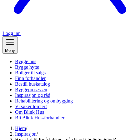
Logg inn
Meny
Bygge hus
Bygge hytte
Boliger til salgs
Finn forhandler
Bestill huskatalog
Byggeprosessen
Inspirasjon og råd
Rehabilitering og ombygging
Vi søker tomter!
Om Blink Hus
Bli Blink Hus-forhandler
Hjem
/
Inspirasjon
/
Hva skal til for å lykkes - på ski og i boligbygging?