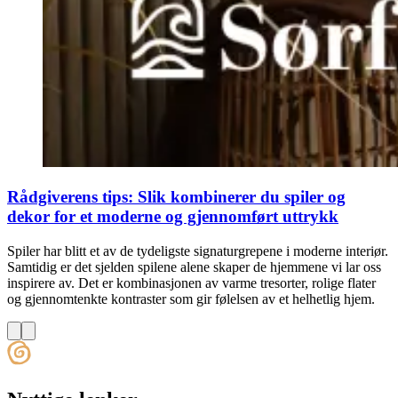
Rådgiverens tips: Slik kombinerer du spiler og
dekor for et moderne og gjennomført uttrykk
Spiler har blitt et av de tydeligste signaturgrepene i moderne interiør.
Samtidig er det sjelden spilene alene skaper de hjemmene vi lar oss
inspirere av. Det er kombinasjonen av varme tresorter, rolige flater
og gjennomtenkte kontraster som gir følelsen av et helhetlig hjem.