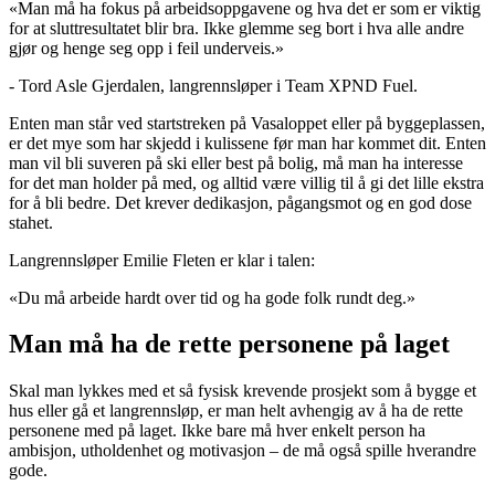
«Man må ha fokus på arbeidsoppgavene og hva det er som er viktig
for at sluttresultatet blir bra. Ikke glemme seg bort i hva alle andre
gjør og henge seg opp i feil underveis.»
- Tord Asle Gjerdalen, langrennsløper i Team XPND Fuel.
Enten man står ved startstreken på Vasaloppet eller på byggeplassen,
er det mye som har skjedd i kulissene før man har kommet dit. Enten
man vil bli suveren på ski eller best på bolig, må man ha interesse
for det man holder på med, og alltid være villig til å gi det lille ekstra
for å bli bedre. Det krever dedikasjon, pågangsmot og en god dose
stahet.
Langrennsløper Emilie Fleten er klar i talen:
«Du må arbeide hardt over tid og ha gode folk rundt deg.»
Man må ha de rette personene på laget
Skal man lykkes med et så fysisk krevende prosjekt som å bygge et
hus eller gå et langrennsløp, er man helt avhengig av å ha de rette
personene med på laget. Ikke bare må hver enkelt person ha
ambisjon, utholdenhet og motivasjon – de må også spille hverandre
gode.