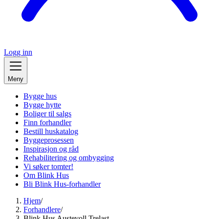
Logg inn
Meny
Bygge hus
Bygge hytte
Boliger til salgs
Finn forhandler
Bestill huskatalog
Byggeprosessen
Inspirasjon og råd
Rehabilitering og ombygging
Vi søker tomter!
Om Blink Hus
Bli Blink Hus-forhandler
Hjem
/
Forhandlere
/
Blink Hus Austevoll Trelast