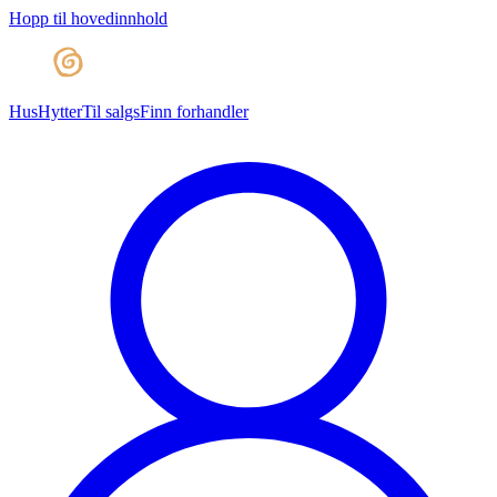
Hopp til hovedinnhold
Hus
Hytter
Til salgs
Finn forhandler