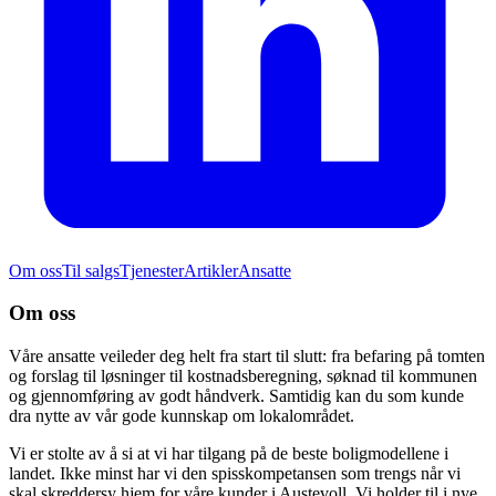
Om oss
Til salgs
Tjenester
Artikler
Ansatte
Om oss
Våre ansatte veileder deg helt fra start til slutt: fra befaring på tomten
og forslag til løsninger til kostnadsberegning, søknad til kommunen
og gjennomføring av godt håndverk. Samtidig kan du som kunde
dra nytte av vår gode kunnskap om lokalområdet.
Vi er stolte av å si at vi har tilgang på de beste boligmodellene i
landet. Ikke minst har vi den spisskompetansen som trengs når vi
skal skreddersy hjem for våre kunder i Austevoll. Vi holder til i nye,