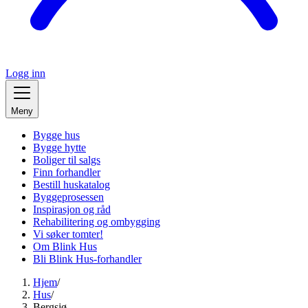
Logg inn
Meny
Bygge hus
Bygge hytte
Boliger til salgs
Finn forhandler
Bestill huskatalog
Byggeprosessen
Inspirasjon og råd
Rehabilitering og ombygging
Vi søker tomter!
Om Blink Hus
Bli Blink Hus-forhandler
Hjem
/
Hus
/
Bergsjø