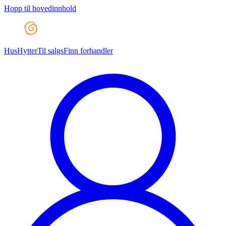
Hopp til hovedinnhold
Hus
Hytter
Til salgs
Finn forhandler