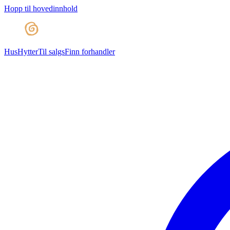
Hopp til hovedinnhold
Hus
Hytter
Til salgs
Finn forhandler