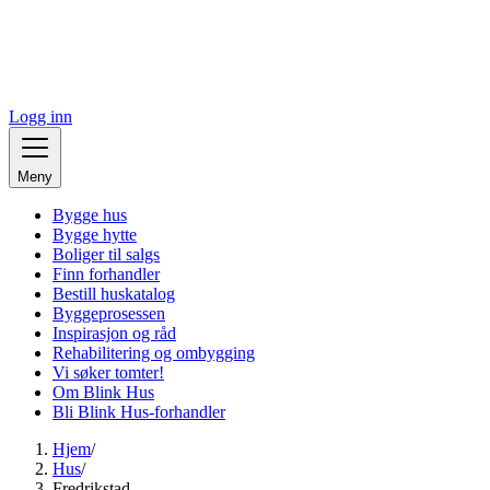
Logg inn
Meny
Bygge hus
Bygge hytte
Boliger til salgs
Finn forhandler
Bestill huskatalog
Byggeprosessen
Inspirasjon og råd
Rehabilitering og ombygging
Vi søker tomter!
Om Blink Hus
Bli Blink Hus-forhandler
Hjem
/
Hus
/
Fredrikstad