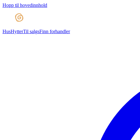
Hopp til hovedinnhold
Hus
Hytter
Til salgs
Finn forhandler