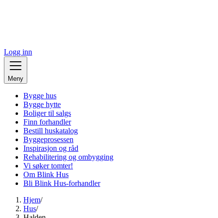
Logg inn
Meny
Bygge hus
Bygge hytte
Boliger til salgs
Finn forhandler
Bestill huskatalog
Byggeprosessen
Inspirasjon og råd
Rehabilitering og ombygging
Vi søker tomter!
Om Blink Hus
Bli Blink Hus-forhandler
Hjem
/
Hus
/
Halden