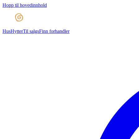
Hopp til hovedinnhold
Hus
Hytter
Til salgs
Finn forhandler