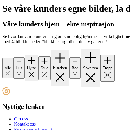
Se våre kunders egne bilder, la d
Våre kunders hjem – ekte inspirasjon
Se hvordan våre kunder har gjort sine boligdrømmer til virkelighet med
med @blinkhus eller #blinkhus, og bli en del av galleriet!
Alle
Hus
Hytte
Stue
Kjøkken
Bad
Soverom
Trapp
Nyttige lenker
Om oss
Kontakt oss
Personvernerklæring