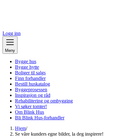
Logg inn
Meny
Bygge hus
Bygge hytte
Boliger til salgs
Finn forhandler
Bestill huskatalog
Byggeprosessen
Inspirasjon og råd
Rehabilitering og ombygging
Vi søker tomter!
Om Blink Hus
Bli Blink Hus-forhandler
Hjem
/
Se våre kunders egne bilder, la deg inspirere!