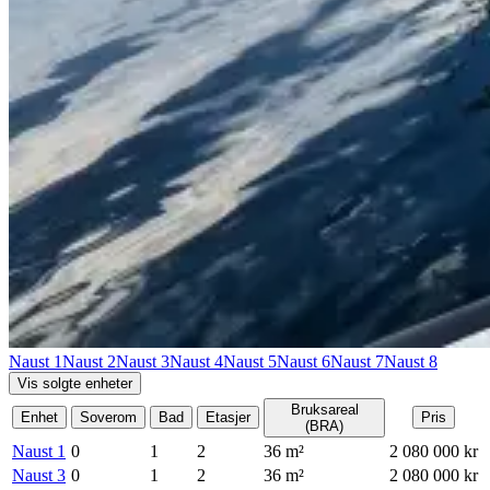
Naust 1
Naust 2
Naust 3
Naust 4
Naust 5
Naust 6
Naust 7
Naust 8
Vis solgte enheter
Bruksareal
Enhet
Soverom
Bad
Etasjer
Pris
(BRA)
Naust 1
0
1
2
36
m²
2 080 000 kr
Naust 3
0
1
2
36
m²
2 080 000 kr