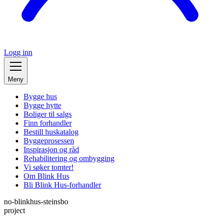
Logg inn
Meny
Bygge hus
Bygge hytte
Boliger til salgs
Finn forhandler
Bestill huskatalog
Byggeprosessen
Inspirasjon og råd
Rehabilitering og ombygging
Vi søker tomter!
Om Blink Hus
Bli Blink Hus-forhandler
no-blinkhus-steinsbo
project