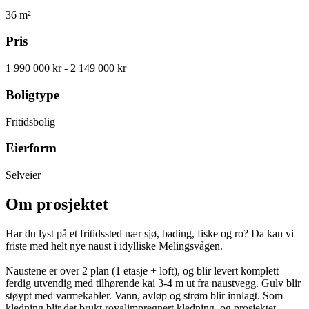
36
m²
Pris
1 990 000 kr
- 2 149 000 kr
Boligtype
Fritidsbolig
Eierform
Selveier
Om prosjektet
Har du lyst på et fritidssted nær sjø, bading, fiske og ro? Da kan vi
friste med helt nye naust i idylliske Melingsvågen.
Naustene er over 2 plan (1 etasje + loft), og blir levert komplett
ferdig utvendig med tilhørende kai 3-4 m ut fra naustvegg. Gulv blir
støypt med varmekabler. Vann, avløp og strøm blir innlagt. Som
kledning blir det brukt royalimpregnert kledning, og prosjektet