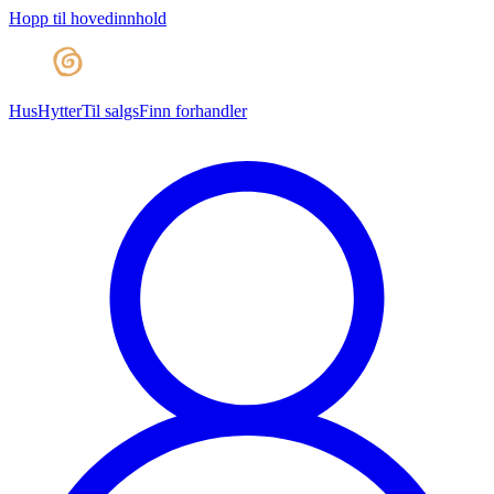
Hopp til hovedinnhold
Hus
Hytter
Til salgs
Finn forhandler