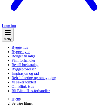
Logg inn
Meny
Bygge hus
Bygge hytte
Boliger til salgs
Finn forhandler
Bestill huskatalog
Byggeprosessen
Inspirasjon og råd
Rehabilitering og ombygging
Vi søker tomter!
Om Blink Hus
Bli Blink Hus-forhandler
Hjem
/
Se våre filmer