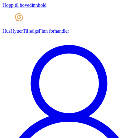
Hopp til hovedinnhold
Hus
Hytter
Til salgs
Finn forhandler