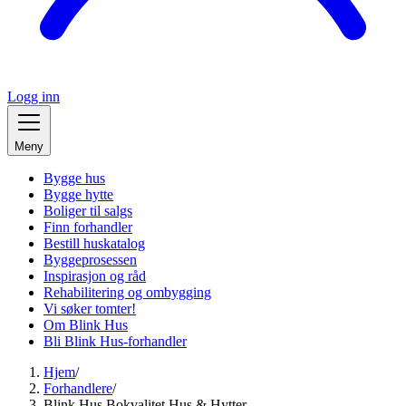
Logg inn
Meny
Bygge hus
Bygge hytte
Boliger til salgs
Finn forhandler
Bestill huskatalog
Byggeprosessen
Inspirasjon og råd
Rehabilitering og ombygging
Vi søker tomter!
Om Blink Hus
Bli Blink Hus-forhandler
Hjem
/
Forhandlere
/
Blink Hus Bokvalitet Hus & Hytter