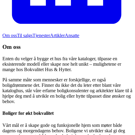
Om oss
Til salgs
Tjenester
Artikler
Ansatte
Om oss
Enten du velger å bygge et hus fra våre kataloger, tilpasse en
eksisterende modell eller skape noe helt unikt – mulighetene er
mange hos Bokvalitet Hus & Hytter.
På samme måte som mennesker er forskjellige, er også
boligdrømmene det. Finner du ikke det du leter etter blant våre
kataloghus, står våre erfarne boligkonsulenter og arkitekter klare til å
hjelpe deg med å utvikle en bolig eller hytte tilpasset dine ønsker og
behov.
Boliger for økt bokvalitet
Vårt mål er å skape gode og funksjonelle hjem som møter både
dagens og morgendagens behov. Boligene vi utvikler skal gi deg