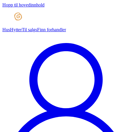
Hopp til hovedinnhold
Hus
Hytter
Til salgs
Finn forhandler