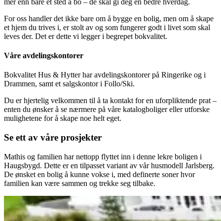
mer enn bare et sted å bo – de skal gi deg en bedre hverdag.
For oss handler det ikke bare om å bygge en bolig, men om å skape
et hjem du trives i, er stolt av og som fungerer godt i livet som skal
leves der. Det er dette vi legger i begrepet bokvalitet.
Våre avdelingskontorer
Bokvalitet Hus & Hytter har avdelingskontorer på Ringerike og i
Drammen, samt et salgskontor i Follo/Ski.
Du er hjertelig velkommen til å ta kontakt for en uforpliktende prat –
enten du ønsker å se nærmere på våre katalogboliger eller utforske
mulighetene for å skape noe helt eget.
Se ett av våre prosjekter
Mathis og familien har nettopp flyttet inn i denne lekre boligen i
Haugsbygd. Dette er en tilpasset variant av vår husmodell Jarlsberg.
De ønsket en bolig å kunne vokse i, med definerte soner hvor
familien kan være sammen og trekke seg tilbake.