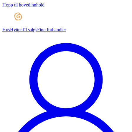
Hopp til hovedinnhold
Hus
Hytter
Til salgs
Finn forhandler