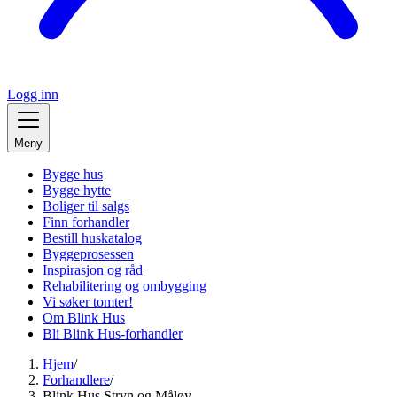
Logg inn
Meny
Bygge hus
Bygge hytte
Boliger til salgs
Finn forhandler
Bestill huskatalog
Byggeprosessen
Inspirasjon og råd
Rehabilitering og ombygging
Vi søker tomter!
Om Blink Hus
Bli Blink Hus-forhandler
Hjem
/
Forhandlere
/
Blink Hus Stryn og Måløy