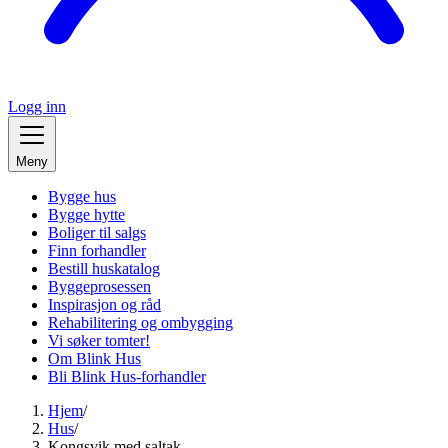
Logg inn
Meny
Bygge hus
Bygge hytte
Boliger til salgs
Finn forhandler
Bestill huskatalog
Byggeprosessen
Inspirasjon og råd
Rehabilitering og ombygging
Vi søker tomter!
Om Blink Hus
Bli Blink Hus-forhandler
Hjem
/
Hus
/
Kongsvik med saltak