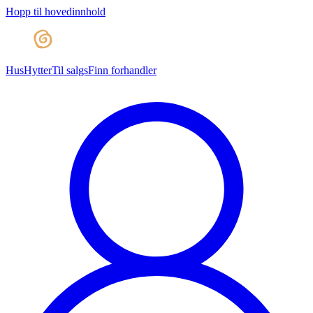
Hopp til hovedinnhold
Hus
Hytter
Til salgs
Finn forhandler