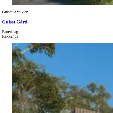
Gulsetlia 9
Skien
Gulset Gård
Borettslag
Rekkehus