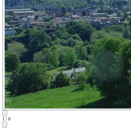
1
/
0