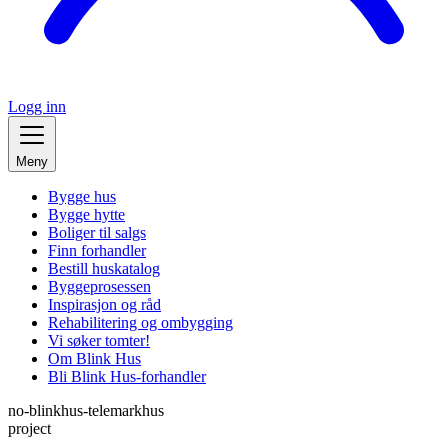
Logg inn
Meny
Bygge hus
Bygge hytte
Boliger til salgs
Finn forhandler
Bestill huskatalog
Byggeprosessen
Inspirasjon og råd
Rehabilitering og ombygging
Vi søker tomter!
Om Blink Hus
Bli Blink Hus-forhandler
no-blinkhus-telemarkhus
project