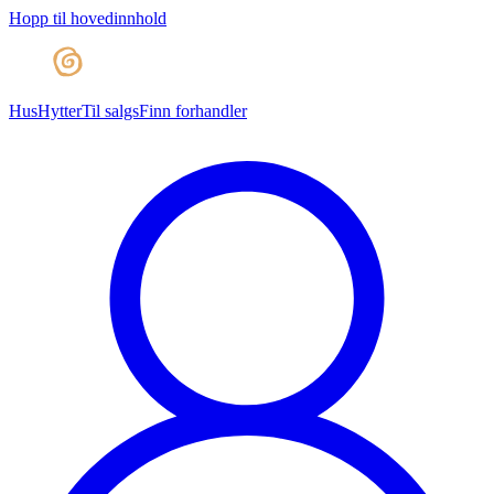
Hopp til hovedinnhold
Hus
Hytter
Til salgs
Finn forhandler