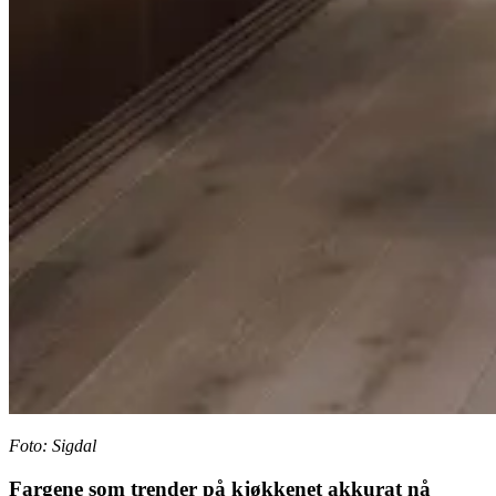
Foto: Sigdal
Fargene som trender på kjøkkenet akkurat nå