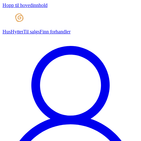
Hopp til hovedinnhold
Hus
Hytter
Til salgs
Finn forhandler