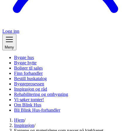
Logg inn
Meny
Bygge hus
Bygge hytte
Boliger til salgs
Finn forhandler
Bestill huskatalog
Byggeprosessen
Inspirasjon og råd
Rehabilitering og ombygging
Vi søker tomter!
Om Blink Hus
Bli Blink Hus-forhandler
Hjem
/
Inspirasjon
/
Fargene og materialene som passer på kjøkkenet