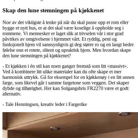
Skap den lune stemningen på kjøkkenet
Noe av det viktigste å tenke på når du skal pusse opp et rom eller
bygge et nytt hus, er at det skal være koselige å oppholde seg i
rommene. Vi mennesker er laget slik at trivselen vår i stor grad
påvirkes av omgivelsene i hjemmet vårt. Et ryddig, pent og
funksjonelt hjem vil sannsynligvis gi deg større ro og en langt bedre
følelse enn et rotete, slitent og upraktisk hjem. Men hvordan skape
den lune stemningen på kjøkkenet?
- Et kjøkken i én stil kan noen ganger fremstå som litt «massivt».
Ved å kombinere litt ulike materialer kan du ofte skape et mer
harmonisk uttrykk. Gå for eksempel for en kjøkkenøy i en litt annen
farge, som likevel går i samme fargetone som veggen. Det skaper
dybde og tilhørighet. Her kan Solgangsbris FR2270 være et godt
alternativ.
- Tale Henningsen, kreativ leder i Fargerike