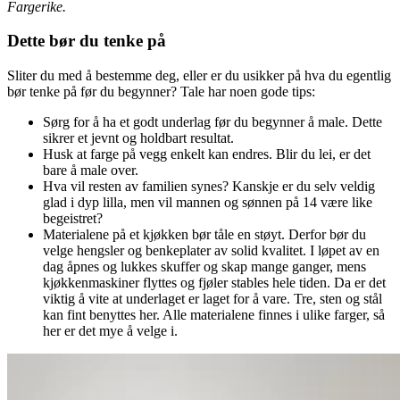
Fargerike.
Dette bør du tenke på
Sliter du med å bestemme deg, eller er du usikker på hva du egentlig
bør tenke på før du begynner? Tale har noen gode tips:
Sørg for å ha et godt underlag før du begynner å male. Dette
sikrer et jevnt og holdbart resultat.
Husk at farge på vegg enkelt kan endres. Blir du lei, er det
bare å male over.
Hva vil resten av familien synes? Kanskje er du selv veldig
glad i dyp lilla, men vil mannen og sønnen på 14 være like
begeistret?
Materialene på et kjøkken bør tåle en støyt. Derfor bør du
velge hengsler og benkeplater av solid kvalitet. I løpet av en
dag åpnes og lukkes skuffer og skap mange ganger, mens
kjøkkenmaskiner flyttes og fjøler stables hele tiden. Da er det
viktig å vite at underlaget er laget for å vare. Tre, sten og stål
kan fint benyttes her. Alle materialene finnes i ulike farger, så
her er det mye å velge i.