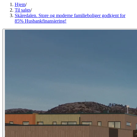
Hjem
/
Til salgs
/
Skåredalen. Store og moderne familieboliger godkjent for
85% Husbankfinansiering!