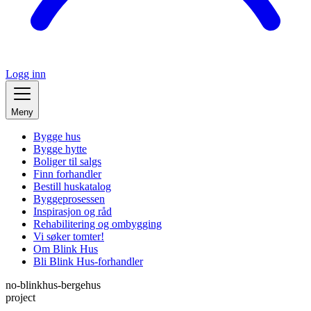
Logg inn
Meny
Bygge hus
Bygge hytte
Boliger til salgs
Finn forhandler
Bestill huskatalog
Byggeprosessen
Inspirasjon og råd
Rehabilitering og ombygging
Vi søker tomter!
Om Blink Hus
Bli Blink Hus-forhandler
no-blinkhus-bergehus
project