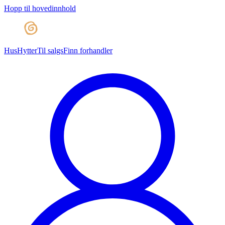
Hopp til hovedinnhold
Hus
Hytter
Til salgs
Finn forhandler