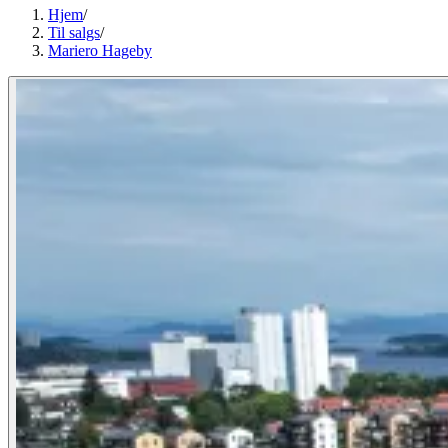
Hjem
/
Til salgs
/
Mariero Hageby