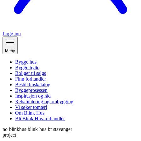
Logg inn
Meny
Bygge hus
Bygge hytte
Boliger til salgs
Finn forhandler
Bestill huskatalog
Byggeprosessen
Inspirasjon og råd
Rehabilitering og ombygging
Vi søker tomter!
Om Blink Hus
Bli Blink Hus-forhandler
no-blinkhus-blink-hus-bt-stavanger
project