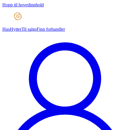
Hopp til hovedinnhold
Hus
Hytter
Til salgs
Finn forhandler