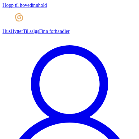
Hopp til hovedinnhold
Hus
Hytter
Til salgs
Finn forhandler