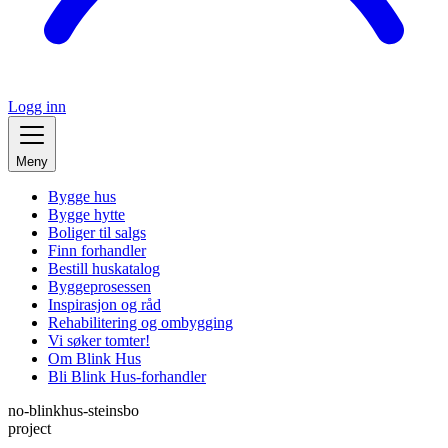
Logg inn
Meny
Bygge hus
Bygge hytte
Boliger til salgs
Finn forhandler
Bestill huskatalog
Byggeprosessen
Inspirasjon og råd
Rehabilitering og ombygging
Vi søker tomter!
Om Blink Hus
Bli Blink Hus-forhandler
no-blinkhus-steinsbo
project