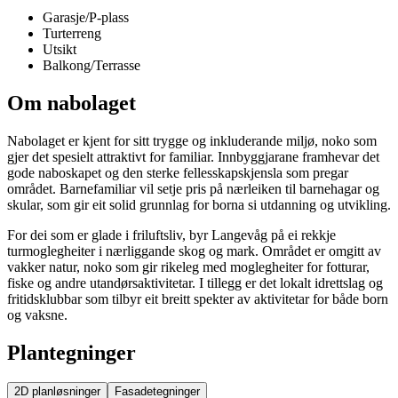
Garasje/P-plass
Turterreng
Utsikt
Balkong/Terrasse
Om nabolaget
Nabolaget er kjent for sitt trygge og inkluderande miljø, noko som
gjer det spesielt attraktivt for familiar. Innbyggjarane framhevar det
gode naboskapet og den sterke fellesskapskjensla som pregar
området. Barnefamiliar vil setje pris på nærleiken til barnehagar og
skular, som gir eit solid grunnlag for borna si utdanning og utvikling.
For dei som er glade i friluftsliv, byr Langevåg på ei rekkje
turmoglegheiter i nærliggande skog og mark. Området er omgitt av
vakker natur, noko som gir rikeleg med moglegheiter for fotturar,
fiske og andre utandørsaktivitetar. I tillegg er det lokalt idrettslag og
fritidsklubbar som tilbyr eit breitt spekter av aktivitetar for både born
og vaksne.
Plantegninger
2D
planløsninger
Fasadetegninger