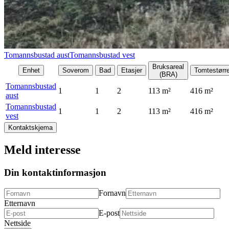
Tomannsbustad aust
Tomannsbustad vest
Bruksareal
Enhet
Soverom
Bad
Etasjer
Tomtestørr
(BRA)
Tomannsbustad
1
1
2
113
m²
416
m²
aust
Tomannsbustad
1
1
2
113
m²
416
m²
vest
Kontaktskjema
Meld interesse
Din kontaktinformasjon
Fornavn
Etternavn
E-post
Nettside