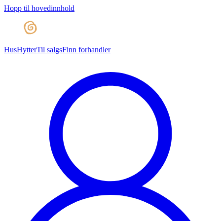
Hopp til hovedinnhold
Hus
Hytter
Til salgs
Finn forhandler