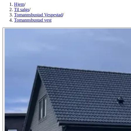
Hjem
/
Til salgs
/
Tomannsbustad Vespestad
/
Tomannsbustad vest