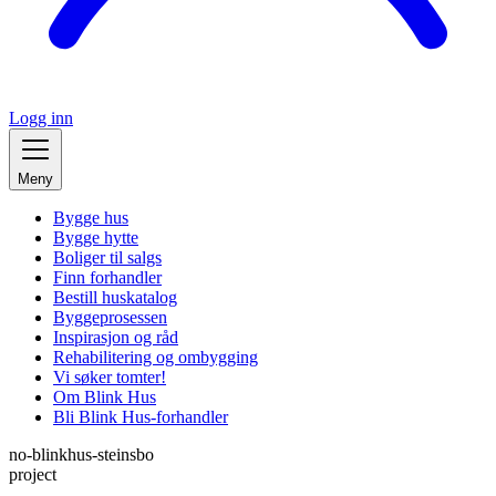
Logg inn
Meny
Bygge hus
Bygge hytte
Boliger til salgs
Finn forhandler
Bestill huskatalog
Byggeprosessen
Inspirasjon og råd
Rehabilitering og ombygging
Vi søker tomter!
Om Blink Hus
Bli Blink Hus-forhandler
no-blinkhus-steinsbo
project