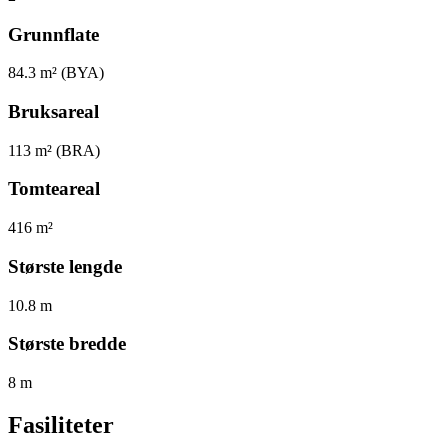
Grunnflate
84.3
m² (BYA)
Bruksareal
113
m² (BRA)
Tomteareal
416
m²
Største lengde
10.8
m
Største bredde
8
m
Fasiliteter