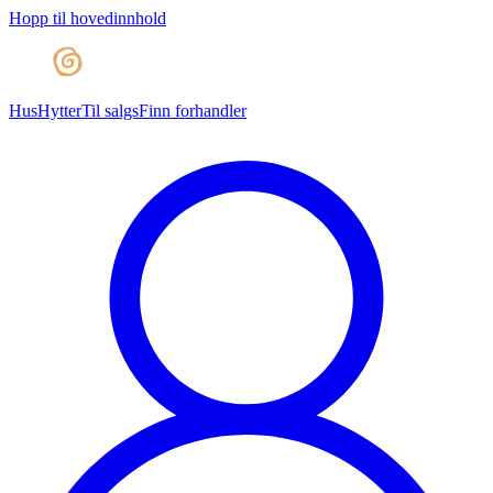
Hopp til hovedinnhold
Hus
Hytter
Til salgs
Finn forhandler