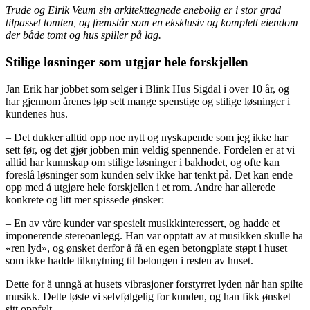
Trude og Eirik Veum sin arkitekttegnede enebolig er i stor grad
tilpasset tomten, og fremstår som en eksklusiv og komplett eiendom
der både tomt og hus spiller på lag.
Stilige løsninger som utgjør hele forskjellen
Jan Erik har jobbet som selger i Blink Hus Sigdal i over 10 år, og
har gjennom årenes løp sett mange spenstige og stilige løsninger i
kundenes hus.
– Det dukker alltid opp noe nytt og nyskapende som jeg ikke har
sett før, og det gjør jobben min veldig spennende. Fordelen er at vi
alltid har kunnskap om stilige løsninger i bakhodet, og ofte kan
foreslå løsninger som kunden selv ikke har tenkt på. Det kan ende
opp med å utgjøre hele forskjellen i et rom. Andre har allerede
konkrete og litt mer spissede ønsker:
– En av våre kunder var spesielt musikkinteressert, og hadde et
imponerende stereoanlegg. Han var opptatt av at musikken skulle ha
«ren lyd», og ønsket derfor å få en egen betongplate støpt i huset
som ikke hadde tilknytning til betongen i resten av huset.
Dette for å unngå at husets vibrasjoner forstyrret lyden når han spilte
musikk. Dette løste vi selvfølgelig for kunden, og han fikk ønsket
sitt oppfylt.