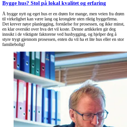
Bygge hus? Stol på lokal kvalitet og erfaring
Å bygge nytt og eget hus er en drøm for mange, men veien fra drøm
til virkelighet kan være lang og kronglete uten riktig byggefirma.
Det krever nøye planlegging, forståelse for prosessen, og ikke minst,
en klar oversikt over hva det vil koste. Denne artikkelen gir deg
innsikt i de viktigste faktorene ved husbygging, og hjelper deg å
styre trygt gjennom prosessen, enten du vil ha et lite hus eller en stor
familiebolig!