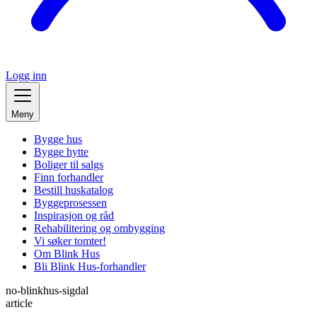
Logg inn
Meny
Bygge hus
Bygge hytte
Boliger til salgs
Finn forhandler
Bestill huskatalog
Byggeprosessen
Inspirasjon og råd
Rehabilitering og ombygging
Vi søker tomter!
Om Blink Hus
Bli Blink Hus-forhandler
no-blinkhus-sigdal
article