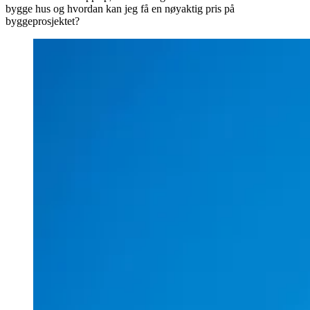
bygge hus og hvordan kan jeg få en nøyaktig pris på
byggeprosjektet?