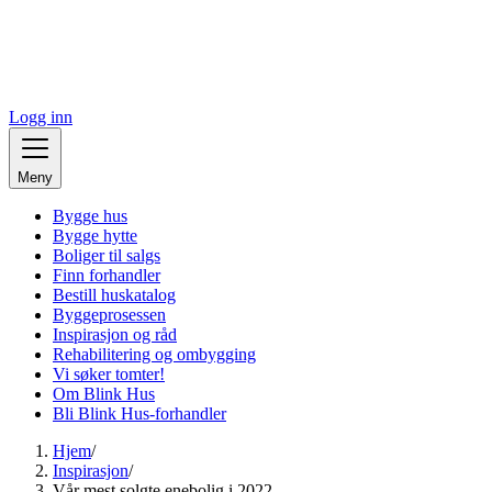
Logg inn
Meny
Bygge hus
Bygge hytte
Boliger til salgs
Finn forhandler
Bestill huskatalog
Byggeprosessen
Inspirasjon og råd
Rehabilitering og ombygging
Vi søker tomter!
Om Blink Hus
Bli Blink Hus-forhandler
Hjem
/
Inspirasjon
/
Vår mest solgte enebolig i 2022