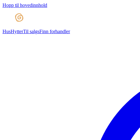
Hopp til hovedinnhold
Hus
Hytter
Til salgs
Finn forhandler