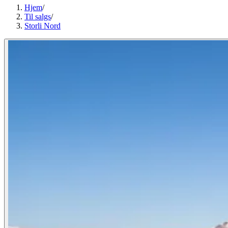
Hjem
/
Til salgs
/
Storli Nord