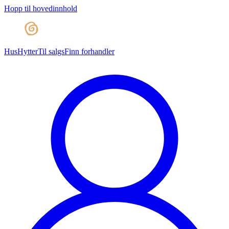
Hopp til hovedinnhold
Hus
Hytter
Til salgs
Finn forhandler