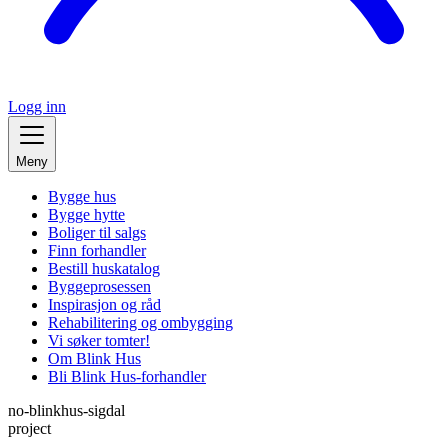
Logg inn
Meny
Bygge hus
Bygge hytte
Boliger til salgs
Finn forhandler
Bestill huskatalog
Byggeprosessen
Inspirasjon og råd
Rehabilitering og ombygging
Vi søker tomter!
Om Blink Hus
Bli Blink Hus-forhandler
no-blinkhus-sigdal
project