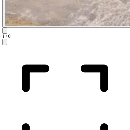
1
/
0