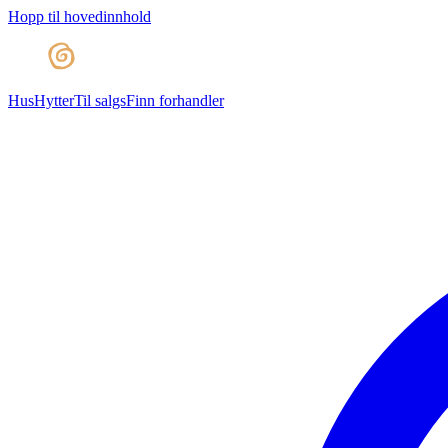
Hopp til hovedinnhold
Hus
Hytter
Til salgs
Finn forhandler