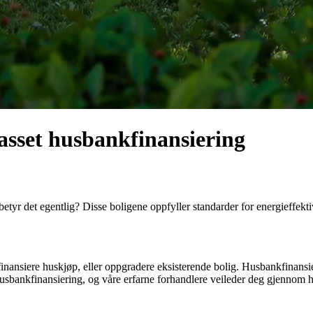
passet husbankfinansiering
tyr det egentlig? Disse boligene oppfyller standarder for energieffekti
ansiere huskjøp, eller oppgradere eksisterende bolig. Husbankfinansieri
 husbankfinansiering, og våre erfarne forhandlere veileder deg gjennom h