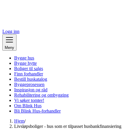
Logg inn
Meny
Bygge hus
Bygge hytte
Boliger til salgs
Finn forhandler
Bestill huskatalog
Byggeprosessen
Inspirasjon og råd
Rehabilitering og ombygging
Vi søker tomter!
Om Blink Hus
Bli Blink Hus-forhandler
Hjem
/
Livsløpsboliger - hus som er tilpasset husbankfinansiering