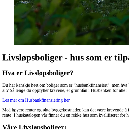
Livsløpsboliger - hus som er til
Hva er Livsløpsboliger?
Du har kanskje hørt om boliger som er "husbankfinansiert", men hva be
alt? Så lenge du oppfyller kravene, er grunnlån i Husbanken for alle!
Les mer om Husbankfinansiering her.
Med høyere renter og økte byggekostnader, kan det være krevende å fin
rente! I huskatalogen vår finner du en rekke hus som kvalifiserer for
Våre Livsløpsboliger: